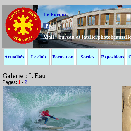
Le Forum
Mail : bureau at latelierphotobeauzelle
Actualités
Le club
Formation
Sorties
Expositions
C
Galerie : L'Eau
Pages:
1
-
2