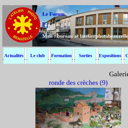
Le Forum
Mail : bureau at latelierphotobeauzelle
Actualités
Le club
Formation
Sorties
Expositions
C
Galeri
ronde des crèches (9)