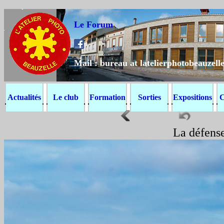
Le Forum
Mail : bureau at latelierphotobeauzelle
Actualités
Le club
Formation
Sorties
Expositions
C
La défens